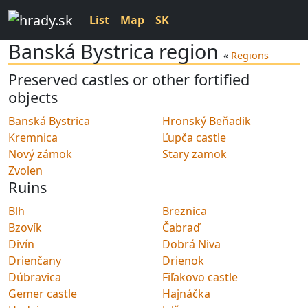
List
Map
SK
Banská Bystrica region
«
Regions
Preserved castles or other fortified
objects
Banská Bystrica
Hronský Beňadik
Kremnica
Ľupča castle
Nový zámok
Stary zamok
Zvolen
Ruins
Blh
Breznica
Bzovík
Čabraď
Divín
Dobrá Niva
Drienčany
Drienok
Dúbravica
Fiľakovo castle
Gemer castle
Hajnáčka