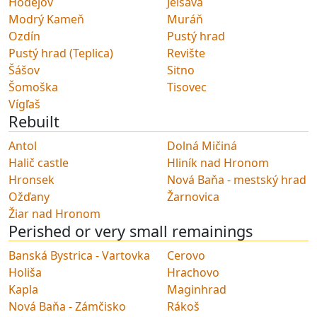
Hodejov
Jelšava
Modrý Kameň
Muráň
Ozdín
Pustý hrad
Pustý hrad (Teplica)
Revište
Šášov
Sitno
Šomoška
Tisovec
Vígľaš
Rebuilt
Antol
Dolná Mičiná
Halič castle
Hliník nad Hronom
Hronsek
Nová Baňa - mestský hrad
Ožďany
Žarnovica
Žiar nad Hronom
Perished or very small remainings
Banská Bystrica - Vartovka
Cerovo
Holiša
Hrachovo
Kapla
Maginhrad
Nová Baňa - Zámčisko
Rákoš